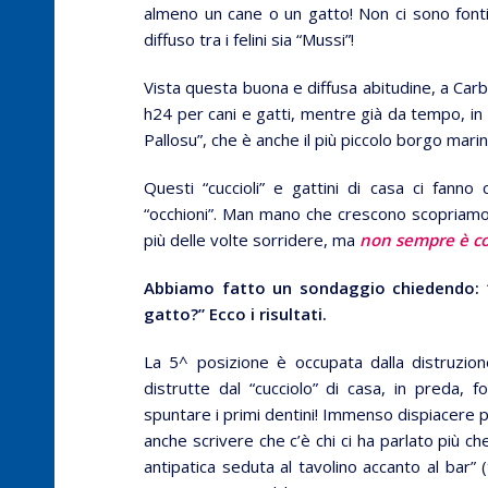
almeno un cane o un gatto! Non ci sono fonti 
diffuso tra i felini sia “Mussi”!
Vista questa buona e diffusa abitudine, a Carb
h24 per cani e gatti, mentre già da tempo, in p
Pallosu”, che è anche il più piccolo borgo marin
Questi “cuccioli” e gattini di casa ci fanno
“occhioni”. Man mano che crescono scopriamo se
più delle volte sorridere, ma
non sempre è co
Abbiamo fatto un sondaggio chiedendo: “
gatto?” Ecco i risultati.
La 5^ posizione è occupata dalla distruzion
distrutte dal “cucciolo” di casa, in preda, 
spuntare i primi dentini! Immenso dispiacere 
anche scrivere che c’è chi ci ha parlato più c
antipatica seduta al tavolino accanto al bar” (t