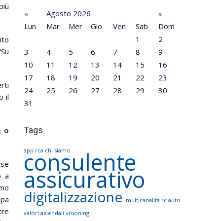
più
«
Agosto 2026
»
Lun
Mar
Mer
Gio
Ven
Sab
Dom
1
2
ito
“Su
3
4
5
6
7
8
9
10
11
12
13
14
15
16
17
18
19
20
21
22
23
rti
24
25
26
27
28
29
30
 il
31
Tags
e o
app rca
chi siamo
consulente
rse
assicurativo
o a
amo
digitalizzazione
ipa
multicanalità
rc auto
tre
valori aziendali
visioning