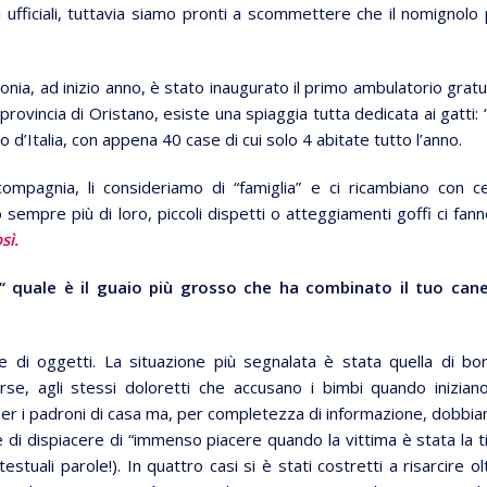
ufficiali, tuttavia siamo pronti a scommettere che il nomignolo 
onia, ad inizio anno, è stato inaugurato il primo ambulatorio gratu
rovincia di Oristano, esiste una spiaggia tutta dedicata ai gatti: 
o d’Italia, con appena 40 case di cui solo 4 abitate tutto l’anno.
 compagnia, li consideriamo di “famiglia” e ci ricambiano con ce
mpre più di loro, piccoli dispetti o atteggiamenti goffi ci fanno
sì.
 quale è il guaio più grosso che ha combinato il tuo can
e di oggetti. La situazione più segnalata è stata quella di bo
forse, agli stessi doloretti che accusano i bimbi quando inizian
per i padroni di casa ma, per completezza di informazione, dobbi
he di dispiacere di “immenso piacere quando la vittima è stata la t
estuali parole!). In quattro casi si è stati costretti a risarcire ol