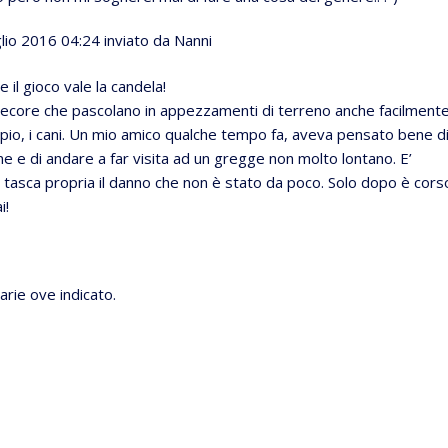
glio 2016 04:24
inviato da Nanni
e il gioco vale la candela!
 pecore che pascolano in appezzamenti di terreno anche facilment
mpio, i cani. Un mio amico qualche tempo fa, aveva pensato bene d
ane e di andare a far visita ad un gregge non molto lontano. E’
i tasca propria il danno che non è stato da poco. Solo dopo è cors
i!
arie ove indicato.