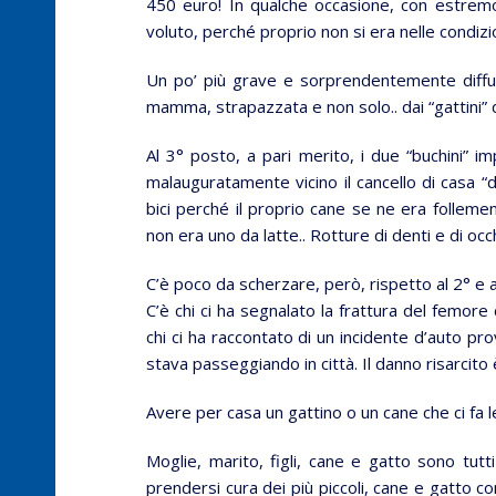
450 euro! In qualche occasione, con estrem
voluto, perché proprio non si era nelle condizio
Un po’ più grave e sorprendentemente diffuso
mamma, strapazzata e non solo.. dai “gattini” d
Al 3° posto, a pari merito, i due “buchini” i
malauguratamente vicino il cancello di casa “d
bici perché il proprio cane se ne era follemen
non era uno da latte.. Rotture di denti e di o
C’è poco da scherzare, però, rispetto al 2° e a
C’è chi ci ha segnalato la frattura del femore
chi ci ha raccontato di un incidente d’auto pr
stava passeggiando in città. Il danno risarcito è
Avere per casa un gattino o un cane che ci fa 
Moglie, marito, figli, cane e gatto sono tutti
prendersi cura dei più piccoli, cane e gatto co