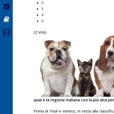
2
Newsletter
3
4
Blog
5
Video
(2 Voti)
qual è la regione italiana con la più alta 
Prima di Friuli e Veneto, in vetta alla classif