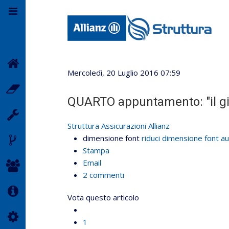
Home
Formazione
Carriera
Partner
Struttura
Contatti
Mercoledì, 20 Luglio 2016 07:59
Lavora con noi
Agenzia Allianz
Agenzia Cagliari
Sarai
QUARTO appuntamento: "il gio
Agenzia Sassari
Lavorerai
Agenzia
Struttura Assicurazioni Allianz
Tempio
dimensione font
riduci dimensione font
au
Condividerai
Stampa
Email
Parteciperai
2
commenti
Info
Vota questo articolo
Servizi
1