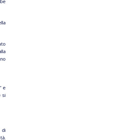
bbe
lla
ato
lla
ino
” e
 si
 di
tà.