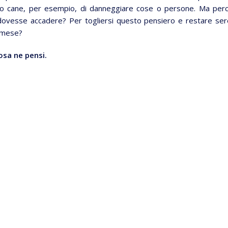
stro cane, per esempio, di danneggiare cose o persone. Ma per
to dovesse accadere? Per togliersi questo pensiero e restare ser
l mese?
cosa ne pensi.