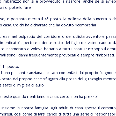
o imbarazzo non si è provveduto a risarcire, anche se si avre
ni di poterlo fare..
, e pertanto merita il 4° posto, la pelliccia della suocera o de
i casa. C’è chi ha dichiarato che ha dovuto ricomprarla!
mpressi nel polpaccio del corridore o del ciclista avventore pass
imenticato” aperto e il dente rotto del figlio del vicino caduto da
te innamorato e voleva baciarlo a tutti i costi. Purtroppo il dent
cchiali sono i danni frequentemente provocati e sempre rimborsati.
l 1° posto.
 di una passante anziana salutata con enfasi dal proprio “cagnone
ovocato dal proprio cane sfuggito alla presa del guinzaglio mentre
 stato di migliaia di euro.
le feste quando rientriamo a casa, certo, non ha prezzo!
 insieme la nostra famiglia. Agli adulti di casa spetta il compito
mpresi, così come di farsi carico di tutta una serie di responsabili