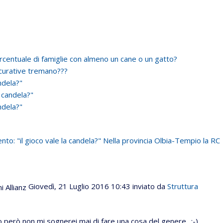
percentuale di famiglie con almeno un cane o un gatto?
curative tremano???
ndela?"
 candela?"
ndela?"
: "il gioco vale la candela?"
Nella provincia Olbia-Tempio la RC
Giovedì, 21 Luglio 2016 10:43
inviato da
Struttura
o però non mi sognerei mai di fare una cosa del genere.. :-)