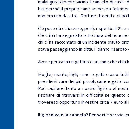
malauguratamente vicino il cancello di casa “d
bici perché il proprio cane se ne era follemen
non era uno da latte.. Rotture di denti e di o
C’è poco da scherzare, però, rispetto al 2° e a
C’è chi ci ha segnalato la frattura del femore
chi ci ha raccontato di un incidente d’auto pr
stava passeggiando in città. Il danno risarcito è
Avere per casa un gattino o un cane che ci fa 
Moglie, marito, figli, cane e gatto sono tutti
prendersi cura dei più piccoli, cane e gatto co
Può capitare tanto a nostro figlio o al no
rischiare di ritrovarsi in difficoltà se ques
troveresti opportuno investire circa 7 euro a
Il gioco vale la candela? Pensaci e scrivici 