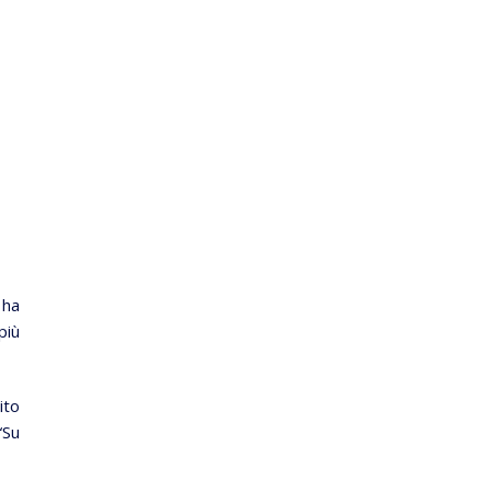
 ha
più
ito
“Su