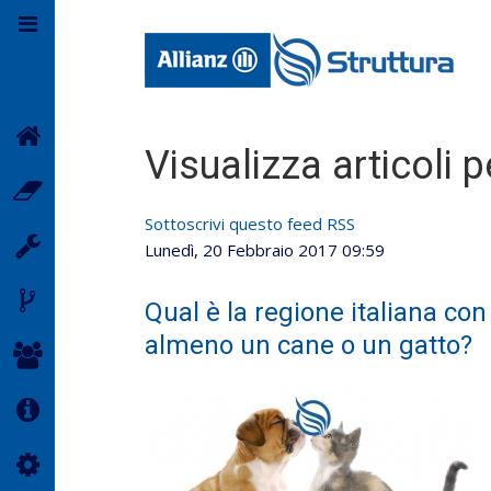
Home
Formazione
Carriera
Partner
Struttura
Contatti
Visualizza articoli 
Lavora con noi
Agenzia Allianz
Agenzia Cagliari
Sarai
Agenzia Sassari
Sottoscrivi questo feed RSS
Lavorerai
Agenzia
Lunedì, 20 Febbraio 2017 09:59
Tempio
Condividerai
Qual è la regione italiana con
almeno un cane o un gatto?
Parteciperai
Info
Servizi