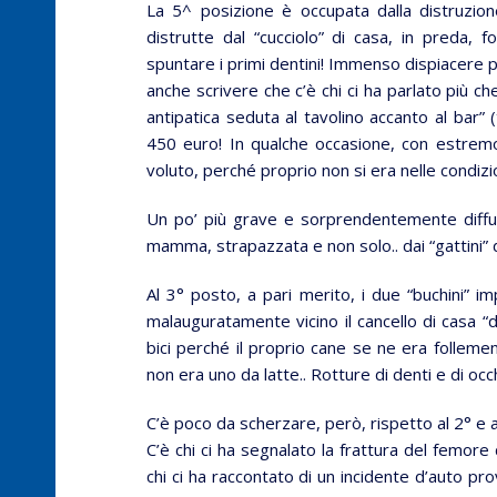
La 5^ posizione è occupata dalla distruzion
distrutte dal “cucciolo” di casa, in preda, 
spuntare i primi dentini! Immenso dispiacere 
anche scrivere che c’è chi ci ha parlato più c
antipatica seduta al tavolino accanto al bar” (t
450 euro! In qualche occasione, con estrem
voluto, perché proprio non si era nelle condizio
Un po’ più grave e sorprendentemente diffuso
mamma, strapazzata e non solo.. dai “gattini” d
Al 3° posto, a pari merito, i due “buchini” i
malauguratamente vicino il cancello di casa “d
bici perché il proprio cane se ne era follemen
non era uno da latte.. Rotture di denti e di o
C’è poco da scherzare, però, rispetto al 2° e a
C’è chi ci ha segnalato la frattura del femore
chi ci ha raccontato di un incidente d’auto pr