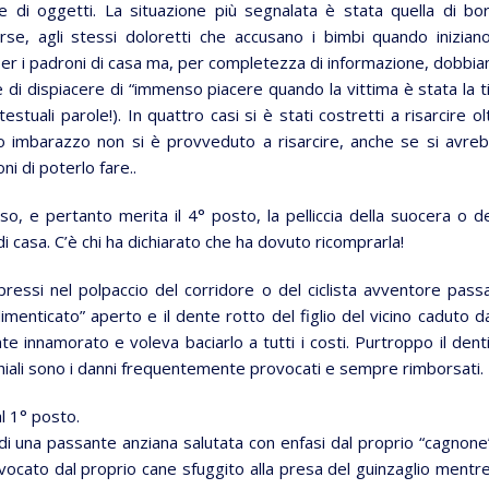
e di oggetti. La situazione più segnalata è stata quella di bo
forse, agli stessi doloretti che accusano i bimbi quando inizian
per i padroni di casa ma, per completezza di informazione, dobbi
he di dispiacere di “immenso piacere quando la vittima è stata la t
estuali parole!). In quattro casi si è stati costretti a risarcire ol
o imbarazzo non si è provveduto a risarcire, anche se si avre
ni di poterlo fare..
, e pertanto merita il 4° posto, la pelliccia della suocera o de
i casa. C’è chi ha dichiarato che ha dovuto ricomprarla!
mpressi nel polpaccio del corridore o del ciclista avventore pass
imenticato” aperto e il dente rotto del figlio del vicino caduto da
te innamorato e voleva baciarlo a tutti i costi. Purtroppo il dent
cchiali sono i danni frequentemente provocati e sempre rimborsati.
l 1° posto.
 di una passante anziana salutata con enfasi dal proprio “cagnone
ovocato dal proprio cane sfuggito alla presa del guinzaglio mentre