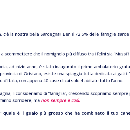
ca, c’è la nostra bella Sardegna!! Ben il 72,5% delle famiglie sarde
i a scommettere che il nomignolo più diffuso tra i felini sia “Mussi”
nia, ad inizio anno, è stato inaugurato il primo ambulatorio gratu
rovincia di Oristano, esiste una spiaggia tutta dedicata ai gatti: 
o d’Italia, con appena 40 case di cui solo 4 abitate tutto l’anno.
mpagnia, li consideriamo di “famiglia”, crescendo scopriamo sempre 
ci fanno sorridere, ma
non sempre è così.
 quale è il guaio più grosso che ha combinato il tuo can