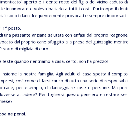
imenticato” aperto e il dente rotto del figlio del vicino caduto da
te innamorato e voleva baciarlo a tutti i costi. Purtroppo il dent
cchiali sono i danni frequentemente provocati e sempre rimborsati.
l 1° posto.
 di una passante anziana salutata con enfasi dal proprio “cagnone
ovocato dal proprio cane sfuggito alla presa del guinzaglio mentre
 stato di migliaia di euro.
le feste quando rientriamo a casa, certo, non ha prezzo!
 insieme la nostra famiglia. Agli adulti di casa spetta il compito
mpresi, così come di farsi carico di tutta una serie di responsabili
stro cane, per esempio, di danneggiare cose o persone. Ma per
to dovesse accadere? Per togliersi questo pensiero e restare ser
l mese?
cosa ne pensi.