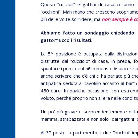
Questi “cuccioli” e gattini di casa ci fanno
“occhioni”. Man mano che crescono scopriamo se
più delle volte sorridere, ma
non sempre è co
Abbiamo fatto un sondaggio chiedendo: “
gatto?” Ecco i risultati.
La 5^ posizione è occupata dalla distruzion
distrutte dal “cucciolo” di casa, in preda, 
spuntare i primi dentini! Immenso dispiacere 
anche scrivere che c’è chi ci ha parlato più c
antipatica seduta al tavolino accanto al bar” (t
450 euro! In qualche occasione, con estrem
voluto, perché proprio non si era nelle condizio
Un po’ più grave e sorprendentemente diffuso
mamma, strapazzata e non solo.. dai “gattini” d
Al 3° posto, a pari merito, i due “buchini” i