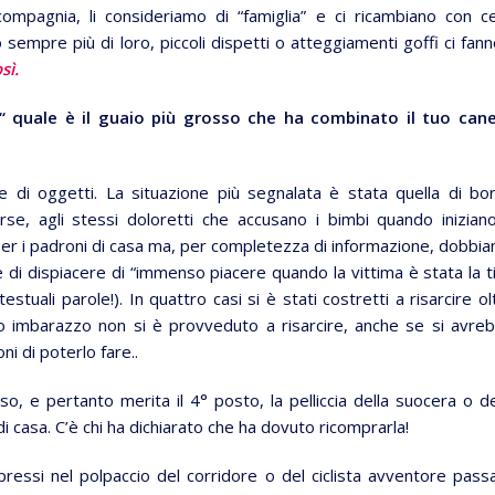
 compagnia, li consideriamo di “famiglia” e ci ricambiano con ce
mpre più di loro, piccoli dispetti o atteggiamenti goffi ci fanno
sì.
 quale è il guaio più grosso che ha combinato il tuo can
e di oggetti. La situazione più segnalata è stata quella di bo
forse, agli stessi doloretti che accusano i bimbi quando inizian
per i padroni di casa ma, per completezza di informazione, dobbi
he di dispiacere di “immenso piacere quando la vittima è stata la t
estuali parole!). In quattro casi si è stati costretti a risarcire ol
o imbarazzo non si è provveduto a risarcire, anche se si avre
ni di poterlo fare..
, e pertanto merita il 4° posto, la pelliccia della suocera o de
i casa. C’è chi ha dichiarato che ha dovuto ricomprarla!
mpressi nel polpaccio del corridore o del ciclista avventore pass