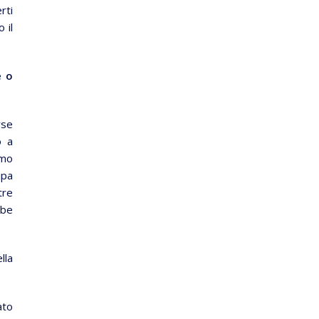
rti
 il
e o
rse
o a
amo
ipa
tre
bbe
lla
ato