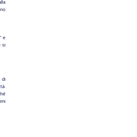
lla
ino
” e
 si
 di
tà.
ché
eni