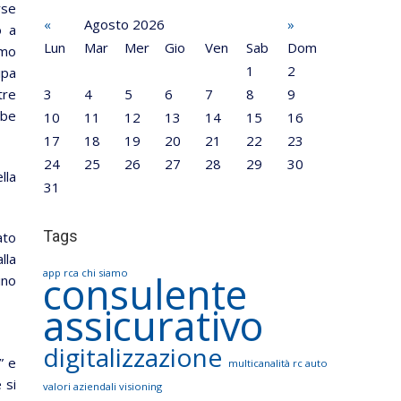
rse
«
Agosto 2026
»
o a
Lun
Mar
Mer
Gio
Ven
Sab
Dom
amo
1
2
ipa
tre
3
4
5
6
7
8
9
bbe
10
11
12
13
14
15
16
17
18
19
20
21
22
23
24
25
26
27
28
29
30
lla
31
Tags
ato
lla
app rca
chi siamo
consulente
ino
assicurativo
digitalizzazione
” e
multicanalità
rc auto
 si
valori aziendali
visioning