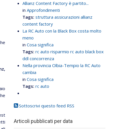
Allianz Content Factory è partito...
in
Approfondimenti
Tags:
struttura assicurazioni
allianz
content factory
La RC Auto con la Black Box costa molto
meno
che
in
Cosa significa
Tags:
rc auto
risparmio rc auto
black box
ddl concorrenza
Nella provincia Olbia-Tempio la RC Auto
nz,
cambia
in
Cosa significa
Tags:
rc auto
aio
che
Sottoscrivi questo feed RSS
est
Articoli pubblicati per data
tti
gli