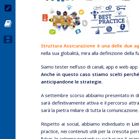
Newsletter
Blog
Video
Struttura Assicurazione è una delle due ag
nella sua globalità, mira alla definizione dell
Siamo tester nell’uso di canali, app e web app p
Anche in questo caso stiamo scelti perché
anticipandone le strategie.
A settembre scorso abbiamo presentato in dire
sarà definitivamente attiva e il percorso att
sarà la pietra miliare di tutta la comunicazione.
Rispetto ai social, abbiamo individuato in
Lin
practice, nei contenuti utili per la crescita p
futuri, le colonne portanti su cui basare il pia