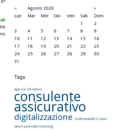
«
Agosto 2026
»
Lun
Mar
Mer
Gio
Ven
Sab
Dom
ali
1
2
chè
3
4
5
6
7
8
9
rio
10
11
12
13
14
15
16
17
18
19
20
21
22
23
24
25
26
27
28
29
30
31
Tags
app rca
chi siamo
consulente
assicurativo
digitalizzazione
multicanalità
rc auto
valori aziendali
visioning