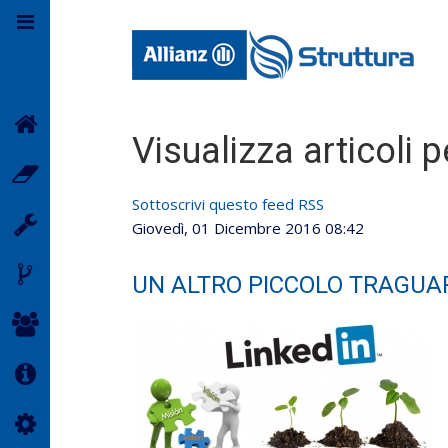
Home
Formazione
Carriera
Partner
Struttura
Contatti
Visualizza articoli 
Lavora con noi
Agenzia Allianz
Agenzia Cagliari
Sarai
Agenzia Sassari
Sottoscrivi questo feed RSS
Lavorerai
Agenzia
Giovedì, 01 Dicembre 2016 08:42
Tempio
Condividerai
UN ALTRO PICCOLO TRAGUA
Parteciperai
Info
Servizi