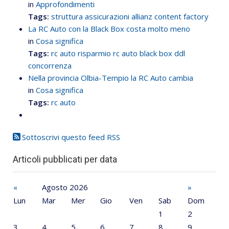
in
Approfondimenti
Tags:
struttura assicurazioni
allianz content factory
La RC Auto con la Black Box costa molto meno
in
Cosa significa
Tags:
rc auto
risparmio rc auto
black box
ddl
concorrenza
Nella provincia Olbia-Tempio la RC Auto cambia
in
Cosa significa
Tags:
rc auto
Sottoscrivi questo feed RSS
Articoli pubblicati per data
«
Agosto 2026
»
Lun
Mar
Mer
Gio
Ven
Sab
Dom
1
2
3
4
5
6
7
8
9